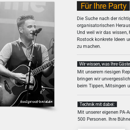
Für Ihre Partyㅤ ㅤ
Die Suche nach der richti
organisatorischen Herau
Und weil wir das wissen,
Rostock konkrete Ideen u
zu machen.
Wir wissen, was Ihre Gäste wo
Mit unserem riesigen Rep
bringen wir unvergessliche
beim Tippen, Mitsingen u
Technik mit dabei:ㅤ ㅤㅤ ㅤ
Mit unserer eigenen PA-A
500 Personen. Ihre Bühne