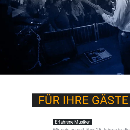
FÜR
IHRE
GÄSTEㅤ 
Erfahrene Musikerㅤ ㅤ ㅤ
Wir spielen seit über 25 Jahren in die