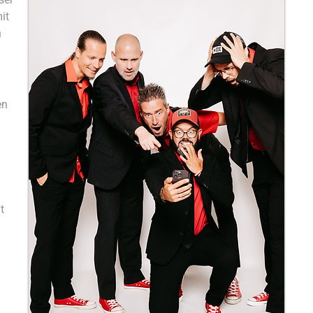
it
n
en
s
t